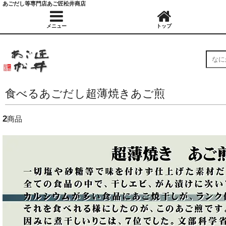
あごだし等専門店あご匠松井商店
メニュー
トップ
食べるあごだし超薄焼きあご煎
2
商品