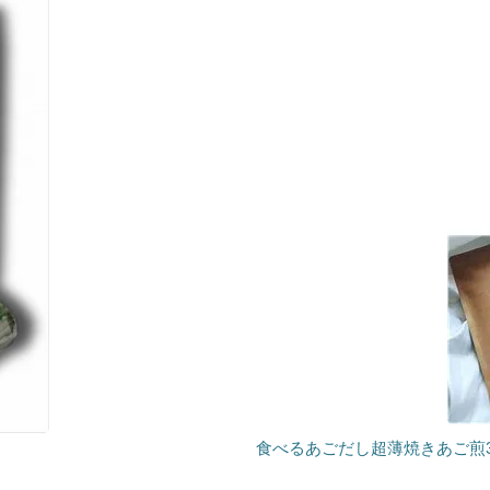
食べるあごだし超薄焼きあご煎3