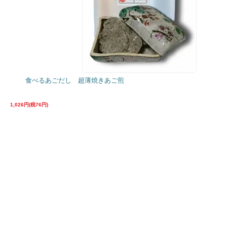
食べるあごだし 超薄焼きあご煎
1,026円(税76円)