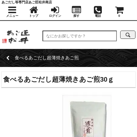
あごだし等専門店あご匠松井商店
メニュー
トップ
ログイン
探す
電話
0
食べるあごだし超薄焼きあご煎
食べるあごだし超薄焼きあご煎30ｇ