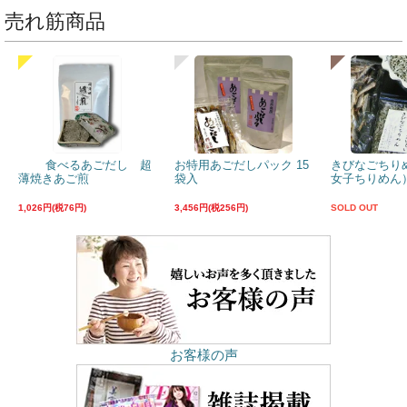
売れ筋商品
食べるあごだし 超
お特用あごだしパック 15
きびなごちり
薄焼きあご煎
袋入
女子ちりめん）
1,026円(税76円)
3,456円(税256円)
SOLD OUT
お客様の声