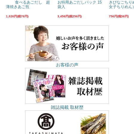
食べるあごだし 超
お特用あごだしパック 15
きびなごちり
薄焼きあご煎
袋入
女子ちりめん）
1,026円(税76円)
3,456円(税256円)
756円(税56円)
お客様の声
雑誌掲載 取材歴