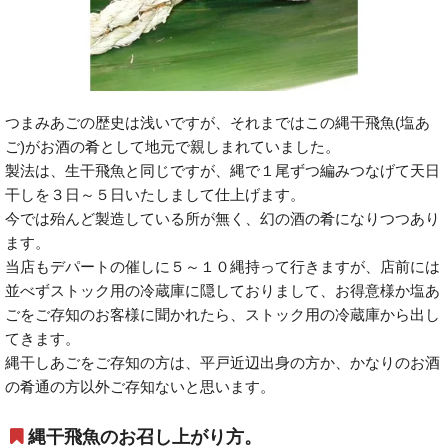
つまみあごの歴史は浅いですが、それまではこの縄干飛魚(塩あ
ご)がお酒の肴として地元で親しまれていました。
製法は、生干飛魚と同じですが、縄で１尾ずつ編みつなげて天日
干しを３日～５日いたしまして仕上げます。
今では殆んど製造している所が無く、幻の酒の肴になりつつあり
ます。
当店もデパートの催しに５～１０縄持って行きますが、店前には
並べずストック用の冷蔵庫に隠しておりまして、お得意様か塩あ
ごをご存知のお客様に聞かれたら、ストック用の冷蔵庫から出し
てきます。
縄干しあごをご存知の方は、平戸近辺出身の方か、かなりのお酒
の肴通の方以外ご存知ないと思います。
縄干飛魚のお召し上がり方。