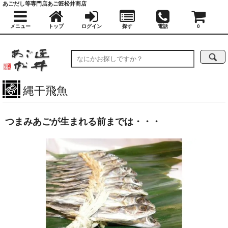
あごだし等専門店あご匠松井商店
メニュー
トップ
ログイン
探す
電話
0
縄干飛魚
つまみあごが生まれる前までは・・・