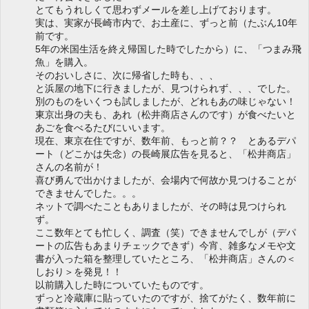
とてもうれしくて思わずメールを差し上げております。
実は、実家が長崎市内で、お土産に、ずっと前（たぶん10年
前です。
5年の米国生活を終え帰国した時でしたから）に、「つまみ飛
魚」を購入。
そのおいしさに、次に帰省した時も、、、
と浜屋の地下に行きましたが、見つけられず、、、でした。
別のものをいくつも試しましたが、どれもあの味じゃない！
東京出身の夫も、あれ（松井商店さんのです）が食べたいと
あごを食べるたびにいいます。
現在、東京在住ですが、数年前、もっと前？？ とあるデパ
ート（どこかは失念）の長崎展広告を見ると、「松井商店」
さんの名前が！
喜び勇んで出かけましたが、会場内で何故か見つけることが
できませんでした。。。
ネットで調べたこともありましたが、その時は見つけられ
ず。
ここ数年とても忙しく、調査（笑）できませんでしが（デパ
ートの広告もあまりチェックできず）今宵、雑多なメモや文
書が入った箱を整理していたところ、「松井商店」さんの＜
しおり＞を発見！！
以前購入した時についていたものです。
ずっと冷蔵庫に貼っていたのですが、捨てがたく、数年前に