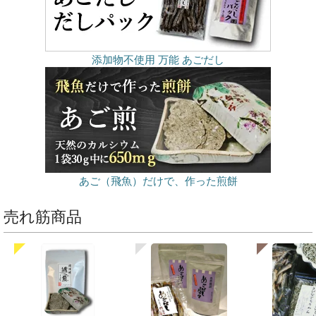
添加物不使用 万能 あごだし
あご（飛魚）だけで、作った煎餅
売れ筋商品