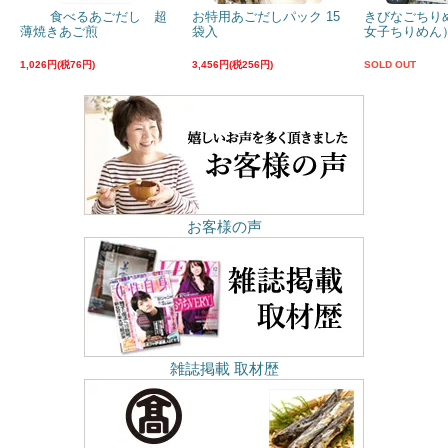
食べるあごだし 超
お特用あごだしパック 15
きびなごちり
薄焼きあご煎
袋入
女子ちりめん）
1,026円(税76円)
3,456円(税256円)
SOLD OUT
お客様の声
雑誌掲載 取材歴