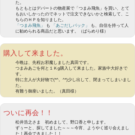
た。
もともとはデパートの物産展で「つまみ飛魚」を買い、とて
もおいしかったのでネットで注文できないかと検索して、こ
ちらのＨＰを知りました。
「つまみ飛魚」
も
「あごだしパック」
も、自信を持って人
に勧められる商品だと思います。（ぱらめり様）
購入して来ました。
今晩は、先程お邪魔しました真田です。
つまみあごを何と１Ｋg購入して来ました。家族中大好きで
す。
特に主人が大好物で(*^。^*)少し出して、閉まってしまいまし
た。
有難う御座いました。（真田様）
ついに再会！！
松井浩之さま 初めまして、野口香と申します。
ずぅーと、探してました～～～今宵、ようやく巡り会えまし
た！再会できました！！