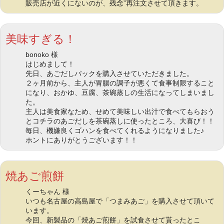
販売店が近くにないのが、残念”再注文させて頂きます。
美味すぎる！
bonoko 様
はじめまして！
先日、あごだしパックを購入させていただきました。
２ヶ月前から、主人が胃腸の調子が悪くて食事制限すること
になり、おかゆ、豆腐、茶碗蒸しの生活になってしまいまし
た。
主人は美食家なため、せめて美味しい出汁で食べてもらおう
とコチラのあごだしを茶碗蒸しに使ったところ、大喜び！！
毎日、機嫌良くゴハンを食べてくれるようになりました♪
ホントにありがとうございます！！
焼あご煎餅
くーちゃん 様
いつも名古屋の高島屋で「つまみあご」を購入させて頂いて
います。
今回、新製品の「焼あご煎餅」を試食させて貰ったとこ