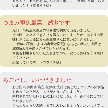
有名人と共通点があるなんて凄く嬉しく …友達に自慢しちゃ
いました！（匿名Ｋ子様）
つまみ飛魚最高！感激です。
先日、高島屋京都店の味百選で初めて出会いました。
その時には２３０ｇ入りを購入いたしましたが、あまりの美
味しさに三日後にまた高島屋さんに買いに行きました。
近年の不漁により内容量が変更になるとの事で、今回は
1000g入りを購入させていただきます。
今後も利用させていただきますので、変わらぬ味を守り続け
てください。
応援しています。（コウイチ様）
あごだし、いただきました
あご匠 松井商店 店主 松井様 先日はあごだしパックの試供品
を送っていただき、ありがとうございました。
同封されていたレシピの通りにだしをとり、みそ汁にしてい
ただきました。
じんわりからだの隅々までしみわたるような、おいしさでし