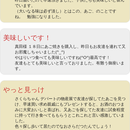
昨日届いたので早速頂きました、子供たちも美味しいと喜ん
でいます。
（大いなる味は必ず淡し）とはこの、あご、のことです
ね。 勉強になりました。
美味しいです！
真田様 １８日にあご焼きを購入し、昨日もお友達を連れて又
お邪魔しちゃいました(^_^)
やはりいつ食べても美味しいですね(^O^)最高です！
友達もとても美味しいと言っておりました。有難う御座いま
す。
やっと見っけ
さくらちゃん デパートの物産展で友達が探してたあごを見つ
け、早速買い求め親戚にもプレゼントすると、お酒のおつま
みに大変おいしと喜ばれ、又あごを探してた友達に試食程度
に持って行き食べてももらうとこれこれと言い感激していま
した。
色々探し歩いて居たのでなおさらだつたんでしょう！