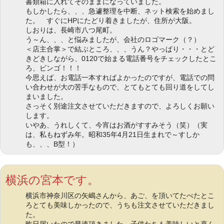
書類箱に入れてそのままになっていました。
もしかしたら、、、急遽整理を中断、ネット検索を始めまし
た。 すぐにHPにたどり着きましたが、住所が大阪。
しおりは、長崎市八つ尾町。
う～ん、、、と悩みましたが、会社のロゴマーク（？）
＜店主合掌＞で結ぶところ、、、うん？やっぱり・・・とど
きどきしながら、0120で始まる電話番号をチェックしたとこ
ろ、ビンゴ！！！
今思えば、お電話一本すればよかったのですが、電話での問
い合わせが大の苦手なもので、とてもとても回り道をしてし
まいました。
さっそく別途注文させていただきますので、よろしくお願い
します。
いやあ、うれしくて、今宵はお酒がすすみそう（笑）（実
は、私もねずみ年。昭和35年4月21日生まれで～すしか
も、、、B型！）
横浜の宮本です。
横浜市神奈川区の矢嶋さんから、あご、を頂いてたべたとこ
ろとても美味しかったので、うちも注文させていただきまし
た。