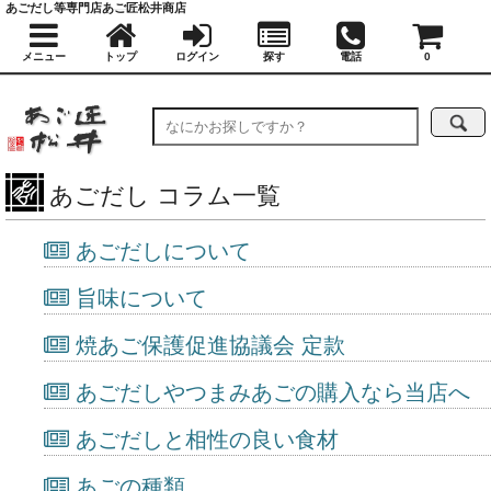
あごだし等専門店あご匠松井商店
メニュー
トップ
ログイン
探す
電話
0
あごだし コラム一覧
あごだしについて
旨味について
焼あご保護促進協議会 定款
あごだしやつまみあごの購入なら当店へ
あごだしと相性の良い食材
あごの種類