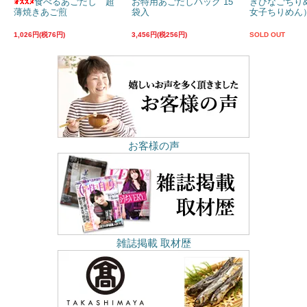
食べるあごだし 超
お特用あごだしパック 15
きびなごちり
薄焼きあご煎
袋入
女子ちりめん）
1,026円(税76円)
3,456円(税256円)
SOLD OUT
お客様の声
雑誌掲載 取材歴