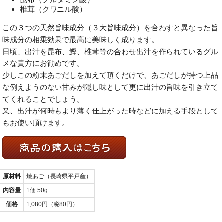
椎茸（クワニル酸）
この３つの天然旨味成分（３大旨味成分）を合わすと異なった旨
味成分の相乗効果で最高に美味しく成ります。
日頃、出汁を昆布、鰹、椎茸等の合わせ出汁を作られているグル
メな貴方にお勧めです。
少しこの粉末あごだしを加えて頂くだけで、あごだしが持つ上品
な例えようのない甘みが隠し味として更に出汁の旨味を引き立て
てくれることでしょう。
又、出汁が何時もより薄く仕上がった時などに加える手段として
もお使い頂けます。
原材料
焼あご（長崎県平戸産）
内容量
1個 50g
価格
1,080円（税80円）