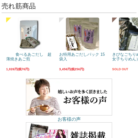
売れ筋商品
食べるあごだし 超
お特用あごだしパック 15
きびなごちり
薄焼きあご煎
袋入
女子ちりめん）
1,026円(税76円)
3,456円(税256円)
SOLD OUT
お客様の声