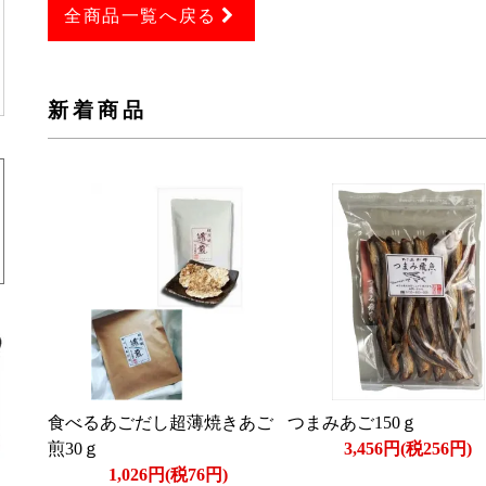
全商品一覧へ戻る
新着商品
食べるあごだし超薄焼きあご
つまみあご150ｇ
煎30ｇ
3,456円(税256円)
1,026円(税76円)