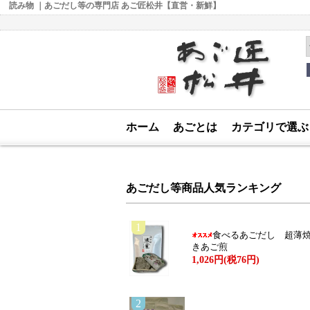
読み物 ｜あごだし等の専門店 あご匠松井【直営・新鮮】
素
ホーム
あごとは
カテゴリで選
あごだし等商品人気ランキング
1
食べるあごだし 超薄
きあご煎
1,026円(税76円)
2