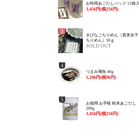
お特用あごだしパック 15袋
3,456円(税256円)
3
きびなごちりめん（貴美女子
ちりめん）50ｇ
SOLD OUT
4
つまみ飛魚 40g
1,296円(税96円)
5
お徳用 お手軽 粉末あごだし
200g
3,456円(税256円)