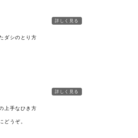
たダシのとり方
の上手なひき方
にどうぞ。