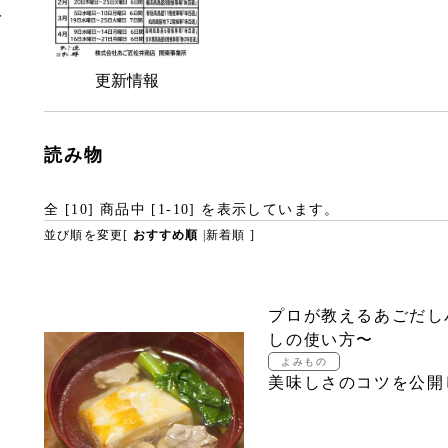
入
更新情報
読み物
全 [
10
] 商品中 [
1
-
10
] を表示しています。
並び順を変更
[
おすすめ順
|
新着順
]
プロが教えるあごだし
しの使い方〜
美味しさのコツを公開