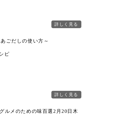
～あごだしの使い方～
シピ
グルメのための味百選2月20日木