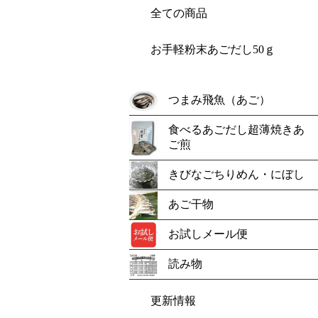
全ての商品
お手軽粉末あごだし50ｇ
つまみ飛魚（あご）
食べるあごだし超薄焼きあ
ご煎
きびなごちりめん・にぼし
あご干物
お試しメール便
読み物
更新情報