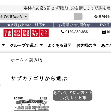
材の妥協を許さず製法に労を惜しまず頑固を通して来て認めら
会員登録
★各種お支払いに対応★
お電話でのお問合せ
FAX
0120-850-856
01
ぶ
グループで選ぶ
よくある質問
お客様の声
あご
ホーム
>
読み物
サブカテゴリから選ぶ
焼
あごだしの使い方・あ
ごだしレシピ集