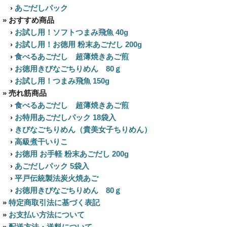
›
あごだしパック
» おすすめ商品
›
お試し用！ソフトつまみ飛魚 40g
›
お試し用！お徳用 粉末あごだし 200g
›
食べるあごだし 超薄焼きあご煎
›
お徳用きびなごちりめん 80ｇ
›
お試し用！つまみ飛魚 150g
» 売れ筋商品
›
食べるあごだし 超薄焼きあご煎
›
お特用あごだしパック 18袋入
›
きびなごちりめん（貴美女子ちりめん）
›
高級煮干いりこ
›
お徳用 お手軽 粉末あごだし 200g
›
あごだしパック 5袋入
›
平戸伝統製法炭火焼あご
›
お徳用きびなごちりめん 80ｇ
»
特定商取引法に基づく表記
»
お支払い方法について
»
配送方法・送料について