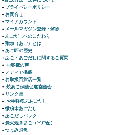
»
プライバシーポリシー
»
お問合せ
»
マイアカウント
»
メールマガジン登録・解除
»
あごだしへのこだわり
»
飛魚（あご）とは
»
あご匠の歴史
»
あご・あごだしに関するご質問
»
お客様の声
»
メディア掲載
»
お取扱百貨店一覧
»
焼あご保護促進協議会
»
リンク集
»
お手軽粉末あごだし
»
微粉末あごだし
»
あごだしパック
»
炭火焼きあご（平戸産）
»
つまみ飛魚