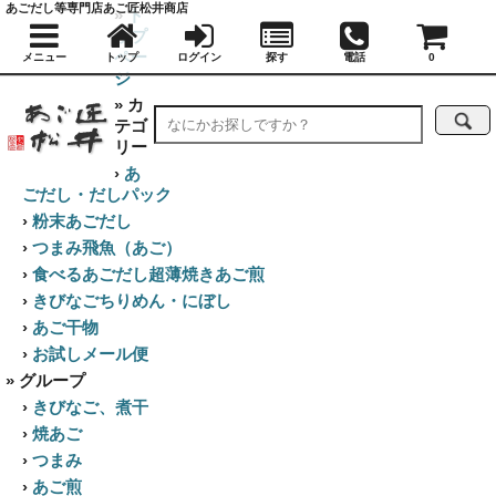
あごだし等専門店あご匠松井商店
»
ト
ップ
ペー
メニュー
トップ
ログイン
探す
電話
0
ジ
» カ
テゴ
リー
›
あ
ごだし・だしパック
›
粉末あごだし
›
つまみ飛魚（あご）
›
食べるあごだし超薄焼きあご煎
›
きびなごちりめん・にぼし
›
あご干物
›
お試しメール便
» グループ
›
きびなご、煮干
›
焼あご
›
つまみ
›
あご煎