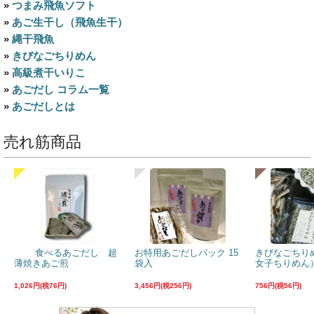
»
つまみ飛魚ソフト
»
あご生干し（飛魚生干）
»
縄干飛魚
»
きびなごちりめん
»
高級煮干いりこ
»
あごだし コラム一覧
»
あごだしとは
売れ筋商品
食べるあごだし 超
お特用あごだしパック 15
きびなごちり
薄焼きあご煎
袋入
女子ちりめん）
1,026円(税76円)
3,456円(税256円)
756円(税56円)