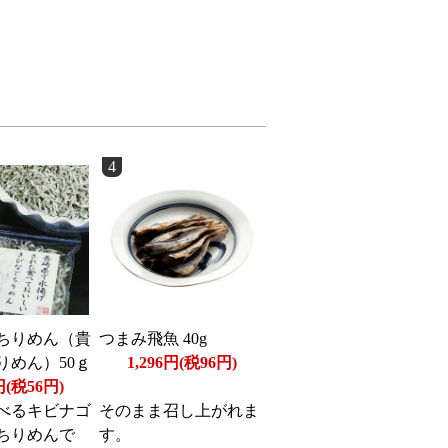
4
ちりめん（貴
つまみ飛魚 40g
りめん）50ｇ
1,296円(税96円)
円(税56円)
べるキビナゴ
そのまま召し上がれま
ちりめんで
す。