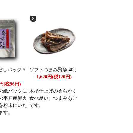
8
だしパック 5
ソフトつまみ飛魚 40g
1,620円(税120円)
6円(税96円)
の紙パックに
木槌仕上げの柔らかく
の平戸産炭火
食べ易い、つまみあご
を粉末にいた
です。
ます。