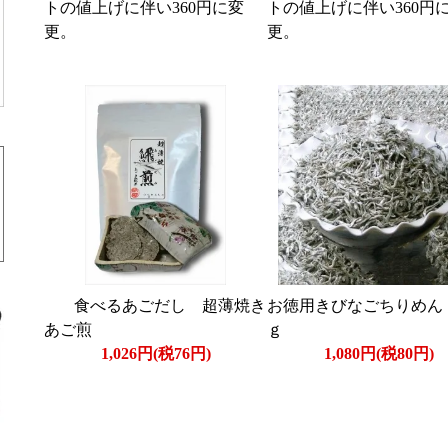
トの値上げに伴い360円に変
トの値上げに伴い360円
更。
更。
食べるあごだし 超薄焼き
お徳用きびなごちりめん 
あご煎
ｇ
1,026円(税76円)
1,080円(税80円)