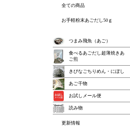
全ての商品
お手軽粉末あごだし50ｇ
つまみ飛魚（あご）
食べるあごだし超薄焼きあ
ご煎
きびなごちりめん・にぼし
あご干物
お試しメール便
読み物
更新情報