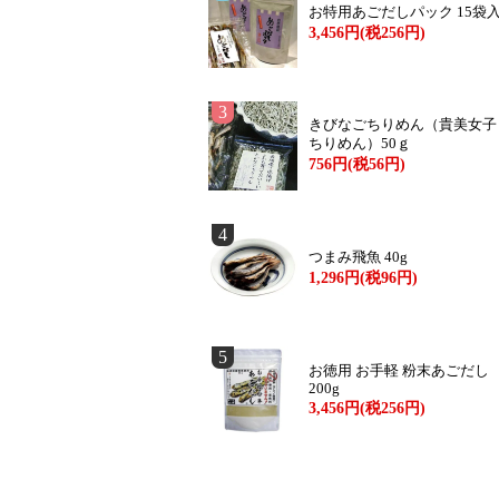
お特用あごだしパック 15袋
3,456円(税256円)
3
きびなごちりめん（貴美女子
ちりめん）50ｇ
756円(税56円)
4
つまみ飛魚 40g
1,296円(税96円)
5
お徳用 お手軽 粉末あごだし
200g
3,456円(税256円)