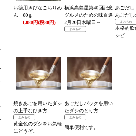
お徳用きびなごちりめ
横浜高島屋第40回記念
あごだし
ん 80ｇ
グルメのための味百選
あごだし
1,080円(税80円)
2月20日木曜日～
本格的飲
シピ
焼きあごを用いたダシ
あごだしパックを用い
の上手なひき方
たダシのとり方
黄金色のダシをお気軽
簡単便利です。
にどうぞ。