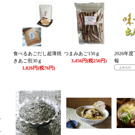
食べるあごだし超薄焼
つまみあご150ｇ
2026年
きあご煎30ｇ
3,456円(税256円)
報
1,026円(税76円)