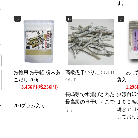
す。
5
6
7
お徳用 お手軽 粉末あ
高級煮干いりこ
SOLD
あご
ごだし 200g
OUT
袋入
3,456円(税256円)
1,29
長崎県で水揚げされた
無漂白紙
最高級の煮干いりこで
１００％
200グラム入り
す。
焼きアゴ
しており