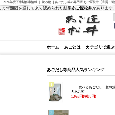
2026年度下半期催事情報 ｜ 読み物 ｜あごだし等の専門店 あご匠松井【直営・
して来て認められた結果
あご匠松井
があります。
ホーム
あごとは
カテゴリで選
あごだし等商品人気ランキング
1
食べるあごだし 超薄
きあご煎
1,026円(税76円)
2