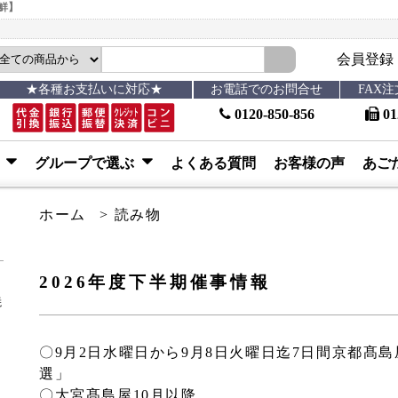
新鮮】
会員登録
★各種お支払いに対応★
お電話でのお問合せ
FAX
0120-850-856
01
ぶ
グループで選ぶ
よくある質問
お客様の声
あご
ホーム
>
読み物
2026年度下半期催事情報
焼
〇9月2日水曜日から9月8日火曜日迄7日間京都髙
選」
〇大宮髙島屋10月以降