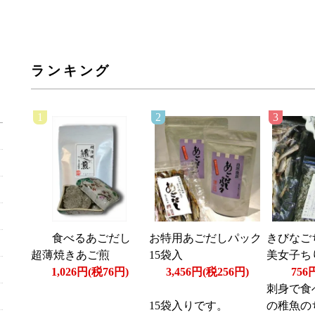
ランキング
1
2
3
食べるあごだし
お特用あごだしパック
きびなご
超薄焼きあご煎
15袋入
美女子ち
1,026円(税76円)
3,456円(税256円)
756
刺身で食
15袋入りです。
の稚魚の