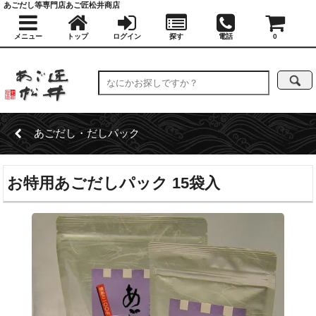
あごだし等専門店あご匠松井商店
メニュー
トップ
ログイン
探す
電話
0
あごだし・だしパック
お特用あごだしパック 15袋入