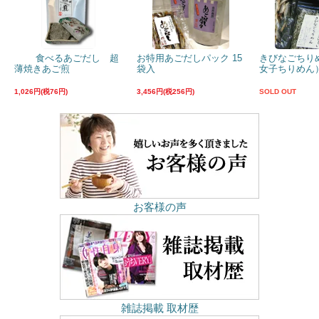
食べるあごだし 超
お特用あごだしパック 15
きびなごちり
薄焼きあご煎
袋入
女子ちりめん）
1,026円(税76円)
3,456円(税256円)
SOLD OUT
お客様の声
雑誌掲載 取材歴