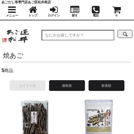
あごだし等専門店あご匠松井商店
メニュー
トップ
ログイン
探す
電話
0
焼あご
5
商品
おすすめ順
価格順
新着順