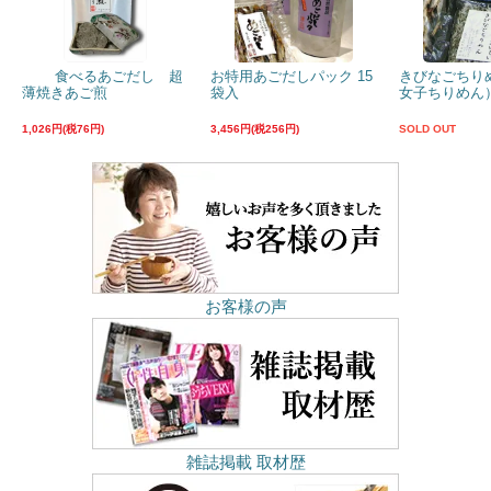
食べるあごだし 超
お特用あごだしパック 15
きびなごちり
薄焼きあご煎
袋入
女子ちりめん）
1,026円(税76円)
3,456円(税256円)
SOLD OUT
お客様の声
雑誌掲載 取材歴