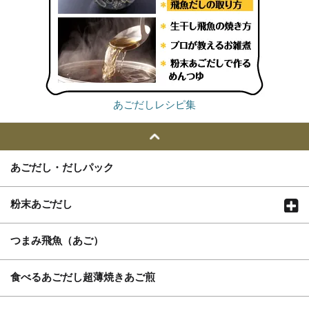
あごだしレシピ集
あごだし・だしパック
粉末あごだし
つまみ飛魚（あご）
食べるあごだし超薄焼きあご煎