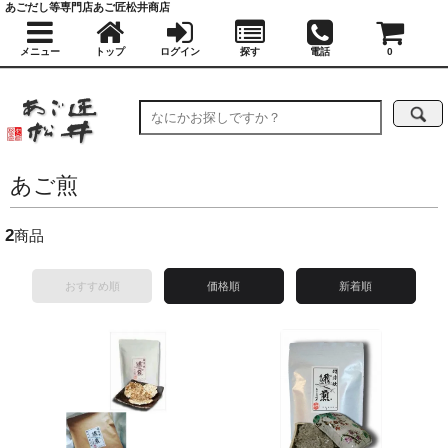
あごだし等専門店あご匠松井商店
メニュー
トップ
ログイン
探す
電話
0
あご煎
2
商品
おすすめ順
価格順
新着順