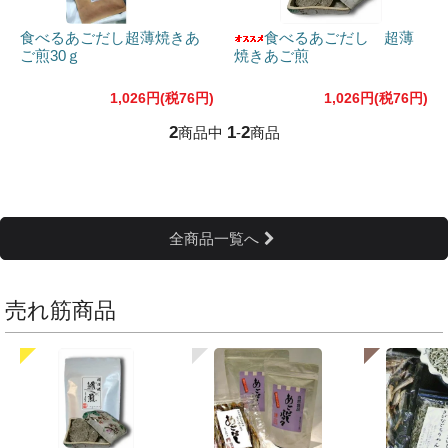
食べるあごだし超薄焼きあ
食べるあごだし 超薄
ご煎30ｇ
焼きあご煎
1,026円(税76円)
1,026円(税76円)
2
1
2
商品中
-
商品
全商品一覧へ
売れ筋商品