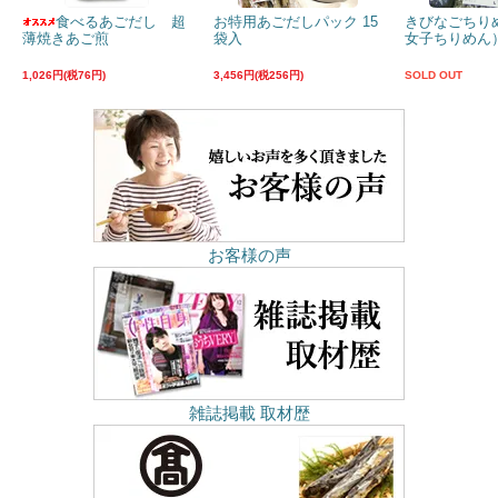
食べるあごだし 超
お特用あごだしパック 15
きびなごちり
薄焼きあご煎
袋入
女子ちりめん）
1,026円(税76円)
3,456円(税256円)
SOLD OUT
お客様の声
雑誌掲載 取材歴