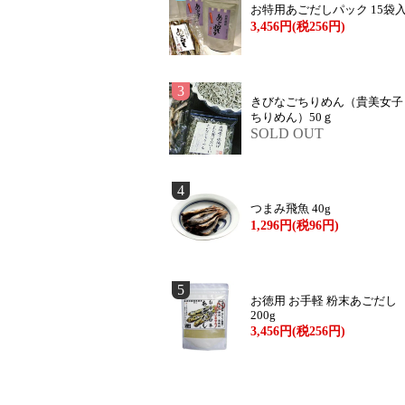
お特用あごだしパック 15袋
3,456円(税256円)
3
きびなごちりめん（貴美女子
ちりめん）50ｇ
SOLD OUT
4
つまみ飛魚 40g
1,296円(税96円)
5
お徳用 お手軽 粉末あごだし
200g
3,456円(税256円)