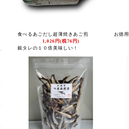
食べるあごだし超薄焼きあご煎
お徳用
1,026円(税76円)
銀タレの１０倍美味しい！