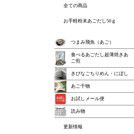
全ての商品
お手軽粉末あごだし50ｇ
つまみ飛魚（あご）
食べるあごだし超薄焼きあ
ご煎
きびなごちりめん・にぼし
あご干物
お試しメール便
読み物
更新情報