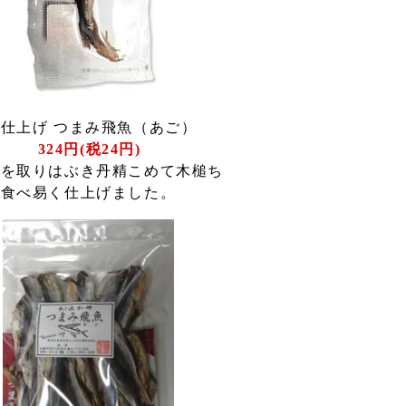
仕上げ つまみ飛魚（あご）
324円(税24円)
レを取りはぶき丹精こめて木槌ち
き食べ易く仕上げました。