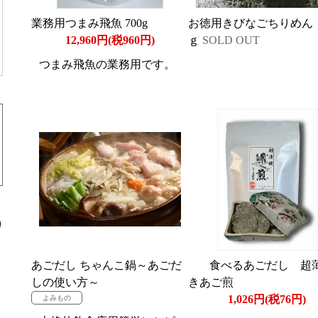
業務用つまみ飛魚 700g
お徳用きびなごちりめん 
12,960円(税960円)
ｇ
SOLD OUT
つまみ飛魚の業務用です。
あごだし ちゃんこ鍋～あごだ
食べるあごだし 超
しの使い方～
きあご煎
1,026円(税76円)