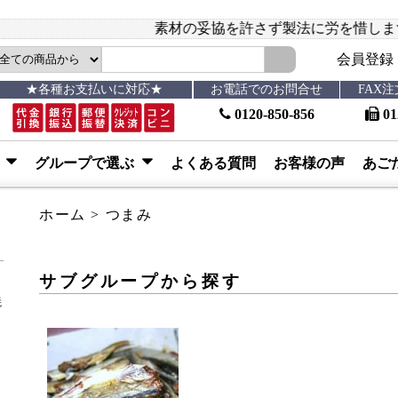
素材の妥協を許さず製法に労を惜しまず頑固を通して来
会員登録
★各種お支払いに対応★
お電話でのお問合せ
FAX
0120-850-856
01
ぶ
グループで選ぶ
よくある質問
お客様の声
あご
ホーム
>
つまみ
サブグループから探す
焼