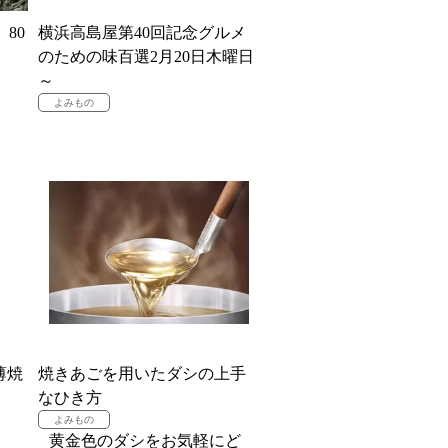
80
横浜高島屋第40回記念グルメ
のための味百選2月20日木曜日
～
薄焼
焼きあごを用いたダシの上手
なひき方
黄金色のダシをお気軽にど