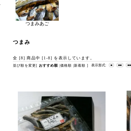
入
つまみあご
つまみ
全 [
8
] 商品中 [
1
-
8
] を表示しています。
表示形式:
並び順を変更
[
おすすめ順
|
価格順
|
新着順
]
■
■■
■