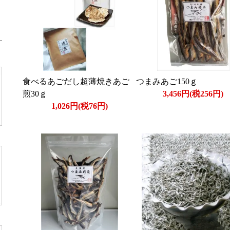
食べるあごだし超薄焼きあご
つまみあご150ｇ
煎30ｇ
3,456円(税256円)
1,026円(税76円)