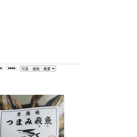
■■
■■■■