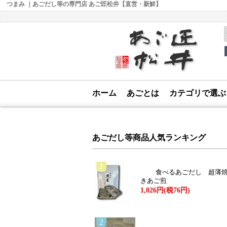
つまみ ｜あごだし等の専門店 あご匠松井【直営・新鮮】
ホーム
あごとは
カテゴリで選
あごだし等商品人気ランキング
1
食べるあごだし 超薄
きあご煎
1,026円(税76円)
2