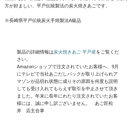
方が好ましい、平戸伝統製法の炭火焼きあごです。
※長崎県平戸伝統炭火手焼製法A級品
製品の詳細情報は
炭火焼きあご 平戸産
をご覧くだ
さい。
Amazonショップで注文されていたお客様へ、9月
にテレビで当社あごだしパックが取り上げられア
マゾンが品切れ状態に成りその原因を何度も説明
しても受け入れてもらえず取引を中止させて頂き
ました。年末に長年にわたり注文されていたお客
様には、誠に申し訳ございません。 あご匠松
井 店主合掌