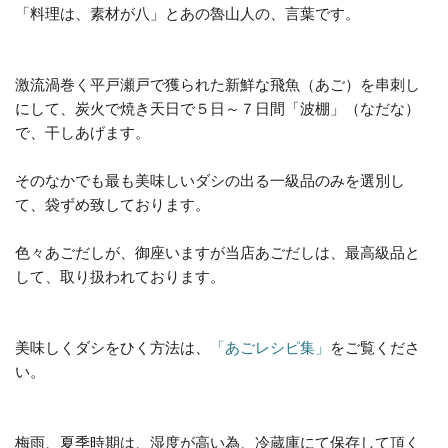
「料理は、素材が八」とあの魯山人の、言葉です。
激流渦巻く平戸瀬戸で獲られた新鮮な飛魚（あご）を串刺し
にして、炭火で焼き天日で５日～７日間「波棚」（なだな）
で、干しあげます。
そのなかでも最も美味しいダシの出る一級品のみを選別し
て、袋ずめ致しております。
色々あごだしが、御座いますが当店あごだしは、最高級品と
して、取り扱われております。
美味しくダシをひく方法は、
「あごレシピ集」
をご覧くださ
い。
梅雨、夏季時期は、湿度が高い為、冷蔵庫にて保存して頂く