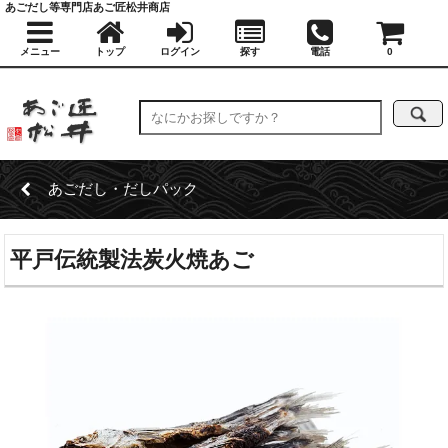
あごだし等専門店あご匠松井商店
メニュー
トップ
ログイン
探す
電話
0
あごだし・だしパック
平戸伝統製法炭火焼あご