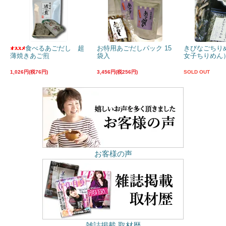
食べるあごだし 超
お特用あごだしパック 15
きびなごちり
薄焼きあご煎
袋入
女子ちりめん）
1,026円(税76円)
3,456円(税256円)
SOLD OUT
お客様の声
雑誌掲載 取材歴