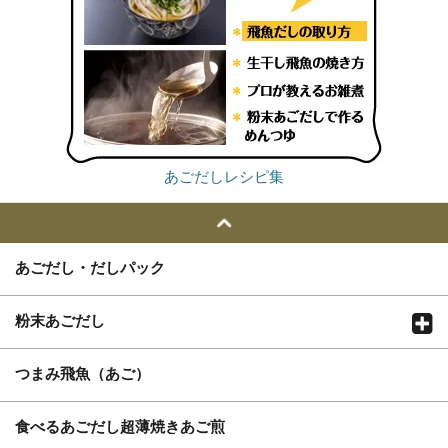
あごだしレシピ集
あごだし・だしパック
粉末あごだし
つまみ飛魚（あご）
食べるあごだし超薄焼きあご煎