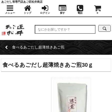
あごだし等専門店あご匠松井商店
メニュー
トップ
ログイン
探す
電話
0
食べるあごだし超薄焼きあご煎
食べるあごだし超薄焼きあご煎30ｇ