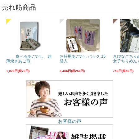
売れ筋商品
食べるあごだし 超
お特用あごだしパック 15
きびなごちり
薄焼きあご煎
袋入
女子ちりめん）
1,026円(税76円)
3,456円(税256円)
756円(税56円)
お客様の声