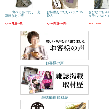
食べるあごだし 超
お特用あごだしパック 15
きびなごちり
薄焼きあご煎
袋入
女子ちりめん）
1,026円(税76円)
3,456円(税256円)
SOLD OUT
お客様の声
雑誌掲載 取材歴