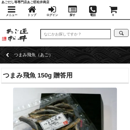
あごだし等専門店あご匠松井商店
メニュー
トップ
ログイン
探す
電話
0
つまみ飛魚（あご）
つまみ飛魚 150g 贈答用