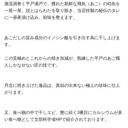
激流渦巻く平戸瀬戸で、獲れた新鮮な飛魚（あご）の幼魚を
一尾一尾、頭とはらわたを取り除き、当店特製の秘伝のタレ
に一昼夜漬け込み、前味を整えます。
あごだしの旨み成分のイノシン酸を引き出す為に干し上げま
す。
この見極めとこれからの焼き加減が、熟練した平戸のあご職
人しかなせない匠の技です。
丹念に焼き上げた逸品は、真似の出来ない極上の珍味に仕上
がります。
又、食べ物の中で干しエビ、蟹に続く3番目にカルシウムが多
い食べ物として文部科学省HPで紹介されております。