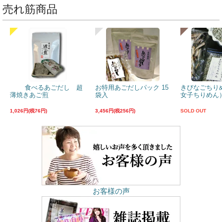
売れ筋商品
食べるあごだし 超
お特用あごだしパック 15
きびなごちり
薄焼きあご煎
袋入
女子ちりめん）
1,026円(税76円)
3,456円(税256円)
SOLD OUT
お客様の声