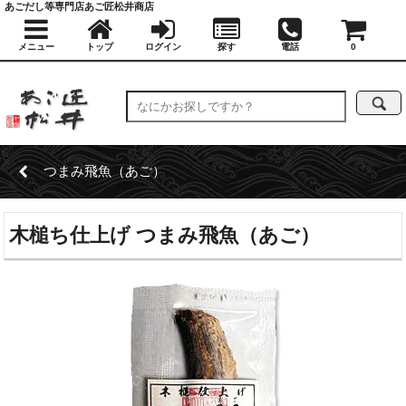
あごだし等専門店あご匠松井商店
メニュー
トップ
ログイン
探す
電話
0
つまみ飛魚（あご）
木槌ち仕上げ つまみ飛魚（あご）